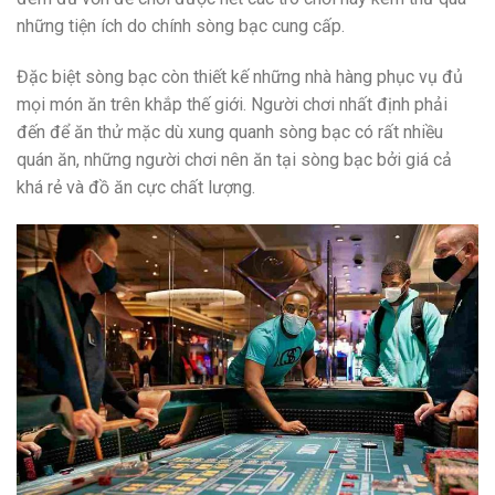
những tiện ích do chính sòng bạc cung cấp.
Đặc biệt sòng bạc còn thiết kế những nhà hàng phục vụ đủ
mọi món ăn trên khắp thế giới. Người chơi nhất định phải
đến để ăn thử mặc dù xung quanh sòng bạc có rất nhiều
quán ăn, những người chơi nên ăn tại sòng bạc bởi giá cả
khá rẻ và đồ ăn cực chất lượng.