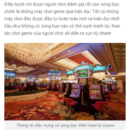
Điều tuyệt vời được người chơi đánh giá rất cao sòng bạc
chính là những máy chơi game quá hiện đại. Tất cả những
máy chơi đều được đầu tư hoàn toàn mới và hiện đại nhất
hầu như không có sòng bạc nào có thể cạnh tranh lại, thao
tác chơi game của người chơi sẽ diễn ra cực kỳ nhanh.
Thông tin đặc trưng về sòng bạc WM Hotel & Casino