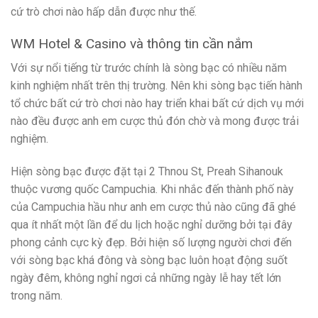
cứ trò chơi nào hấp dẫn được như thế.
WM Hotel & Casino và thông tin cần nắm
Với sự nổi tiếng từ trước chính là sòng bạc có nhiều năm
kinh nghiệm nhất trên thị trường. Nên khi sòng bạc tiến hành
tổ chức bất cứ trò chơi nào hay triển khai bất cứ dịch vụ mới
nào đều được anh em cược thủ đón chờ và mong được trải
nghiệm.
Hiện sòng bạc được đặt tại 2 Thnou St, Preah Sihanouk
thuộc vương quốc Campuchia. Khi nhắc đến thành phố này
của Campuchia hầu như anh em cược thủ nào cũng đã ghé
qua ít nhất một lần để du lịch hoặc nghỉ dưỡng bởi tại đây
phong cảnh cực kỳ đẹp. Bởi hiện số lượng người chơi đến
với sòng bạc khá đông và sòng bạc luôn hoạt động suốt
ngày đêm, không nghỉ ngơi cả những ngày lễ hay tết lớn
trong năm.