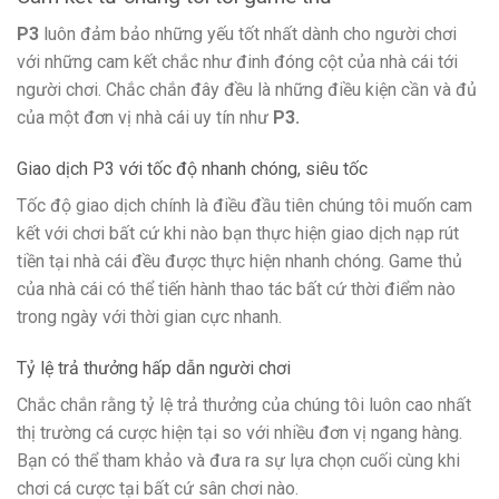
P3
luôn đảm bảo những yếu tốt nhất dành cho người chơi
với những cam kết chắc như đinh đóng cột của nhà cái tới
người chơi. Chắc chắn đây đều là những điều kiện cần và đủ
của một đơn vị nhà cái uy tín như
P3.
Giao dịch P3 với tốc độ nhanh chóng, siêu tốc
Tốc độ giao dịch chính là điều đầu tiên chúng tôi muốn cam
kết với chơi bất cứ khi nào bạn thực hiện giao dịch nạp rút
tiền tại nhà cái đều được thực hiện nhanh chóng. Game thủ
của nhà cái có thể tiến hành thao tác bất cứ thời điểm nào
trong ngày với thời gian cực nhanh.
Tỷ lệ trả thưởng hấp dẫn người chơi
Chắc chắn rằng tỷ lệ trả thưởng của chúng tôi luôn cao nhất
thị trường cá cược hiện tại so với nhiều đơn vị ngang hàng.
Bạn có thể tham khảo và đưa ra sự lựa chọn cuối cùng khi
chơi cá cược tại bất cứ sân chơi nào.