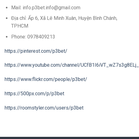
Mail:
info.p3bet.info@gmail.com
Địa chỉ:
Ấp 6, Xã Lê Minh Xuân, Huyện Bình Chánh,
TPHCM
Phone:
0978409213
https://pinterest.com/p3bet/
https://www.youtube.com/channel/UCfB1I6iVT_wZ7s3g8ELj
https://www.flickr.com/people/p3bet/
https://500px.com/p/p3bet
https://roomstyler.com/users/p3bet