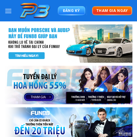
Skip
to
ĐĂNG KÝ
THAM GIA NGAY
content