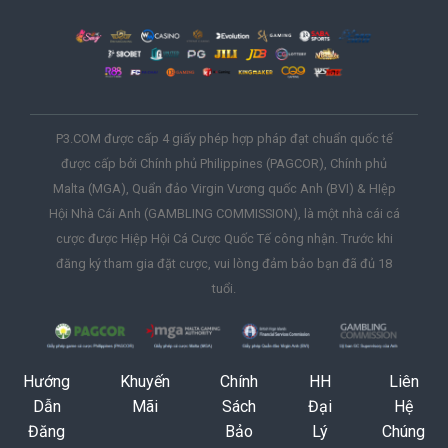
P3.COM được cấp 4 giấy phép hợp pháp đạt chuẩn quốc tế
được cấp bởi Chính phủ Philippines (PAGCOR), Chính phủ
Malta (MGA), Quẩn đảo Virgin Vương quốc Anh (BVI) & HIệp
Hội Nhà Cái Anh (GAMBLING COMMISSION), là một nhà cái cá
cược được Hiệp Hội Cá Cược Quốc Tế công nhận. Trước khi
đăng ký tham gia đặt cược, vui lòng đảm bảo bạn đã đủ 18
tuổi.
Hướng
Khuyến
Chính
HH
Liên
Dẫn
Mãi
Sách
Đại
Hệ
Đăng
Bảo
Lý
Chúng