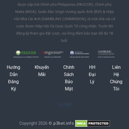
được cấp bởi Chính phủ Philippines (PAGCOR), Chính phủ
Malta (MGA), Quẩn đảo Virgin Vương quốc Anh (BVI) & HIệp
Hội Nhà Cái Anh (GAMBLING COMMISSION), là một nhà cái cá
cược được Hiệp Hội Cá Cược Quốc Tế công nhận. Trước khi
đăng ký tham gia đặt cược, vui lòng đảm bảo bạn đã đủ 18
tuổi.
Hướng
Khuyến
Chính
HH
Liên
Dẫn
Mãi
Sách
Đại
Hệ
Đăng
Bảo
Lý
Chúng
Ký
Mật
Tôi
SV388
Copyright 2026 ©
p3bet.info