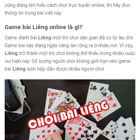
cũng đang tìm hiểu cách chơi trực tuyến online, thì hãy đọc
thông tin trong bài viết này.
Game bài Liêng online là gì?
Game đánh bài
Liêng
một trò chơi dân gian đã có từ lâu đời.
Game bài này đang ngày càng lan rộng ra ở nhiều nơi. Vì vậy,
Liêng
trở thành một trò chơi không thể thiếu trong nhiều cuộc
vui hiện nay. Số lượng người chơi không giới hạn nên game
bài
Liêng
luôn hấp dẫn được nhiều người chơi.