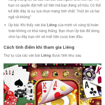
bạn có quyền đặt hết số tiền mà bạn đang sở hữu. Có thể
kể đến đây là sự lựa chọn mang tính chất: “một ăn cả hai
ngã về không”
Úp bài: Khi thấy ván bài
Liêng
của mình vô cùng tệ hoàn
toàn không có khả năng thắng. Bạn chọn Úp bài để dừng
chơi tại đây bạn chỉ sẽ mất tiền cược ban đầu.
Cách tính điểm khi tham gia Liêng
Thứ tự của các ván bài
Liêng
được tính như sau: