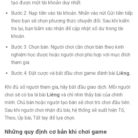
tạo được một tài khoản duy nhất.
Bước 2: Nạp tiền vào tài khoản. Nhấn vào nút Gửi tiền tiếp
theo bạn sẽ chọn phương thức chuyển đổi. Sau khi kiểm
tra lại, bạn bấm xác nhận để cập nhật số dư trong tài
khoản.
Bước 3: Chọn bàn. Người chơi cần chọn bàn theo kinh
nghiệm học được hoặc người chơi phù hợp với mục đích
tham gia.
Bước 4: Đặt cược và bắt đầu chơi game đánh bài
Liêng.
Khi đủ số người tham gia, hãy bắt đầu giao dịch. Mỗi người
chơi sẽ có ba lá bài
Liêng
và chỉ nhìn thấy bài của chính
mình. Chủ bàn hoặc người tạo bàn sẽ chơi trò chơi đầu tiên.
Sau khi người chơi nhận đủ bài, hệ thống sẽ xuất hiện Tố,
Theo, Úp bài, Tất tay để lựa chọn.
Những quy định cơ bản khi chơi game