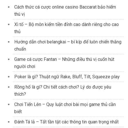
Cách thức cá cược online casino Baccarat bảo hiểm
thú vị
Xì tố – Bộ môn kiếm tiền đỉnh cao dành riêng cho cao
thủ
Hướng dẫn chơi belangkai – bí kíp để luôn chiến thắng
chuẩn
Game cá cược Fantan – Những điều thú vị cuốn hút
người chơi
Poker là gì? Thuật ngữ Rake, Bluff, Tilt, Squeeze play
Rồng hổ là gì? Chi tiết cách chơi? Lý do được yêu
thích?
Chơi Tiến Lên – Quy luật chơi bài mọi game thủ cần
biết
Đánh Tá lả – Tất tần tật các thông tin quan trọng nhất