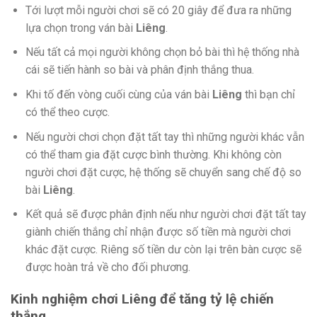
Tới lượt mỗi người chơi sẽ có 20 giây để đưa ra những
lựa chọn trong ván bài
Liêng
.
Nếu tất cả mọi người không chọn bỏ bài thì hệ thống nhà
cái sẽ tiến hành so bài và phân định thắng thua.
Khi tố đến vòng cuối cùng của ván bài
Liêng
thì bạn chỉ
có thể theo cược.
Nếu người chơi chọn đặt tất tay thì những người khác vẫn
có thể tham gia đặt cược bình thường. Khi không còn
người chơi đặt cược, hệ thống sẽ chuyển sang chế độ so
bài
Liêng
.
Kết quả sẽ được phân định nếu như người chơi đặt tất tay
giành chiến thắng chỉ nhận được số tiền mà người chơi
khác đặt cược. Riêng số tiền dư còn lại trên bàn cược sẽ
được hoàn trả về cho đối phương.
Kinh nghiệm chơi Liêng để tăng tỷ lệ chiến
thắng