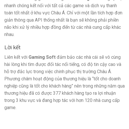
nhanh chóng kết nối với tất cả các game và dịch vụ thanh
toán tốt nhất ở khu vực Châu Á. Chỉ với một lần tích hợp đơn
giản thông qua API thống nhất là bạn sẽ không phải phiền
não khi xử lý nhiều hợp đồng đến từ các nhà cung cấp khác
nhau.
Lời kết
Liên kết với
Gaming Soft
đảm bảo các nhà cái sẽ vô cùng
hài lòng khi tìm được đối tác nổi tiếng, có độ tin cậy cao và
hỗ trợ đắc lực trong việc chinh phục thị trường Châu Á.
Phương châm hoạt động của thương hiệu là “tốt cho doanh
nghiệp cũng là tốt cho khách hàng” nên trong những năm qua
thương hiệu đã có được 377 khách hàng tạo ra lợi nhuận
trong 3 khu vực và đang hợp tác với hơn 120 nhà cung cấp
game.