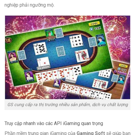
nghiệp phải ngưỡng mộ.
GS cung cấp ra thị trường nhiều sản phẩm, dịch vụ chất lượng
Truy cập nhanh vào các API iGaming quan trọng
Phần mềm trung gian iGaming của
Gaming Soft
sẽ giúp bạn