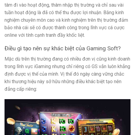
tâm đi vào hoạt động, thâm nhập thị trường và chỉ sau vài
tuần hoạt động là đã có thể thu được lợi nhuận. Bằng kinh
nghiệm chuyên môn cao và kinh nghiệm trên thị trường đảm
bảo nhà cái sẽ có được thành công trong lĩnh vực cá cược
online với tính cạnh tranh đầy khốc liệt.
Điều gì tạo nên sự khác biệt của Gaming Soft?
Mặc dù trên thị trường đang có nhiều đơn vị cũng kinh doanh
trong lĩnh vực iGaming nhưng chỉ riêng có GS vẫn luôn khẳng
định được vị thế của mình. Vị thế đó ngày càng vững chắc
khi thương hiệu này sở hữu những điều khác biệt tạo nên
đẳng cấp riêng: