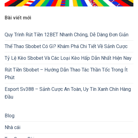
Bài viết mới
Quy Trình Rút Tiền 12BET Nhanh Chóng, Dễ Dàng Đơn Giản
Thể Thao Sbobet Có Gì? Khám Phá Chi Tiết Về Sảnh Cược
Tỷ Lệ Kèo Sbobet Và Các Loại Kèo Hấp Dẫn Nhất Hiện Nay
Rút Tiền Sbobet – Hướng Dẫn Thao Tác Thần Tốc Trong Ít
Phút
Esport Sv388 – Sảnh Cược An Toàn, Uy Tín Xanh Chín Hàng
Đầu
Blog
Nhà cái