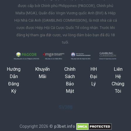
được cấp bởi Chính phủ Philippines (PAGCOR), Chính phủ
Malta (MGA), Quẩn đảo Virgin Vương quốc Anh (BVI) & HIệp
Hội Nhà Cái Anh (GAMBLING COMMISSION), là một nhà cái cá
cược được Hiệp Hội Cá Cược Quốc Tế công nhận. Trước khi
đăng ký tham gia đặt cược, vui lòng đảm bảo bạn đã đủ 18
tuổi.
Hướng
Khuyến
Chính
HH
Liên
Dẫn
Mãi
Sách
Đại
Hệ
Đăng
Bảo
Lý
Chúng
Ký
Mật
Tôi
SV388
Copyright 2026 ©
p3bet.info