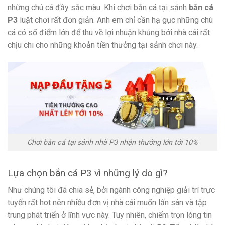
những chú cá đầy sắc màu. Khi chơi bắn cá tại sảnh
bắn cá
P3
luật chơi rất đơn giản. Anh em chỉ cần hạ gục những chú
cá có số điểm lớn để thu về lợi nhuận khủng bởi nhà cái rất
chịu chi cho những khoản tiền thưởng tại sảnh chơi này.
Chơi bắn cá tại sảnh nhà P3 nhận thưởng lớn tới 10%
Lựa chọn bắn cá P3 vì những lý do gì?
Như chúng tôi đã chia sẻ, bởi ngành công nghiệp giải trí trực
tuyến rất hot nên nhiều đơn vị nhà cái muốn lấn sân và tập
trung phát triển ở lĩnh vực này. Tuy nhiên, chiếm trọn lòng tin