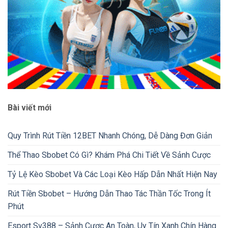
Bài viết mới
Quy Trình Rút Tiền 12BET Nhanh Chóng, Dễ Dàng Đơn Giản
Thể Thao Sbobet Có Gì? Khám Phá Chi Tiết Về Sảnh Cược
Tỷ Lệ Kèo Sbobet Và Các Loại Kèo Hấp Dẫn Nhất Hiện Nay
Rút Tiền Sbobet – Hướng Dẫn Thao Tác Thần Tốc Trong Ít
Phút
Esport Sv388 – Sảnh Cược An Toàn, Uy Tín Xanh Chín Hàng