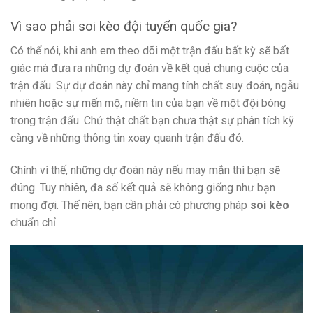
Vì sao phải soi kèo đội tuyển quốc gia?
Có thể nói, khi anh em theo dõi một trận đấu bất kỳ sẽ bất
giác mà đưa ra những dự đoán về kết quả chung cuộc của
trận đấu. Sự dự đoán này chỉ mang tính chất suy đoán, ngẫu
nhiên hoặc sự mến mộ, niềm tin của bạn về một đội bóng
trong trận đấu. Chứ thật chất bạn chưa thật sự phân tích kỹ
càng về những thông tin xoay quanh trận đấu đó.
Chính vì thế, những dự đoán này nếu may mắn thì bạn sẽ
đúng. Tuy nhiên, đa số kết quả sẽ không giống như bạn
mong đợi. Thế nên, bạn cần phải có phương pháp
soi kèo
chuẩn chỉ.