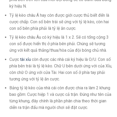
ký hiệu N.
Tỷ lệ kèo châu Á hay còn được giới cược thủ biết đến là
cược chấp. Con số bên trái sẽ ứng với tỷ lệ kèo, còn hai
con số bên phía phải là tỷ lệ ăn cược.
Tỷ lệ kèo châu Âu có ký hiệu là 1 x 2. Sẽ có tổng cộng 3
con số được hiển thị ở phía bên phải. Chúng sẽ tương
ứng với kết quả thắng/thua/hòa của đội bóng chủ nhà.
Cược
tài xỉu
còn được các nhà cái ký hiệu là O/U. Con số
phía bên trái là tỷ lệ kèo. Chữ U bên dưới ứng với của Xỉu,
còn chữ O ứng với cửa Tài. Hai con số ở phía tay phải
tương ứng với tỷ lệ ăn cược.
Bảng tỷ lệ kèo của nhà cái còn được chia ra làm 2 khung
bao gồm: Cược hiệp 1 và cược cả trận. Đúng như tên của
từng khung, đây chính là phần phân chia theo thời gian
diễn ra trận đấu mà người chơi sẽ đặt cược.