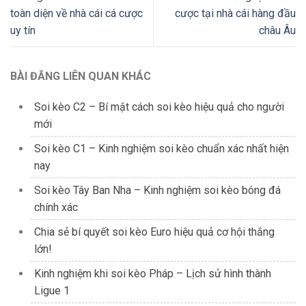
toàn diện về nhà cái cá cược
cược tại nhà cái hàng đầu
uy tín
châu Âu
BÀI ĐĂNG LIÊN QUAN KHÁC
Soi kèo C2 – Bí mật cách soi kèo hiệu quả cho người
mới
Soi kèo C1 – Kinh nghiệm soi kèo chuẩn xác nhất hiện
nay
Soi kèo Tây Ban Nha – Kinh nghiệm soi kèo bóng đá
chính xác
Chia sẻ bí quyết soi kèo Euro hiệu quả cơ hội thắng
lớn!
Kinh nghiệm khi soi kèo Pháp – Lịch sử hình thành
Ligue 1