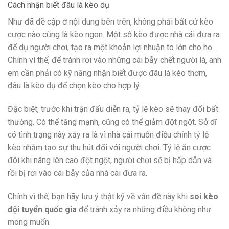
Cách nhận biết đâu là kèo dụ
Như đã đề cập ở nội dung bên trên, không phải bất cứ kèo
cược nào cũng là kèo ngon. Một số kèo được nhà cái đưa ra
để dụ người chơi, tạo ra một khoản lợi nhuận to lớn cho họ.
Chính vì thế, để tránh rơi vào những cái bẫy chết người là, anh
em cần phải có kỹ năng nhận biết được đâu là kèo thơm,
đâu là kèo dụ để chọn kèo cho hợp lý.
Đặc biệt, trước khi trận đấu diễn ra, tỷ lệ kèo sẽ thay đổi bất
thường. Có thể tăng mạnh, cũng có thể giảm đột ngột. Sở dĩ
có tình trạng này xảy ra là vì nhà cái muốn điều chỉnh tỷ lệ
kèo nhằm tạo sự thu hút đối với người chơi. Tỷ lệ ăn cược
đôi khi nâng lên cao đột ngột, người chơi sẽ bị hấp dẫn và
rồi bị rơi vào cái bẫy của nhà cái đưa ra.
Chính vì thế, bạn hãy lưu ý thật kỹ về vấn đề này khi
soi kèo
đội tuyển quốc gia
để tránh xảy ra những điều không như
mong muốn.