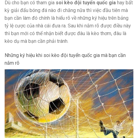
Dù cho bạn có tham gia
soi kèo đội tuyển quốc gia
hay bất
kỳ giải đấu bóng đá nào đi chăng nữa thì việc đầu tiên mà
bạn cần làm đó chính là hiểu rõ về những ký hiệu trên bảng
tỷ lệ cược của nhà cái đưa ra. Sau khi nắm rõ được điều này
thì bạn mới có thể nhận biết được đâu là kèo thơm, đâu là
kèo dụ mà bạn cần phải tránh.
Những ký hiệu khi soi kèo đội tuyển quốc gia mà bạn cần
nắm rõ