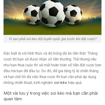
Vì sao phải soi kèo đội tuyển quốc gia trước khi đặt cược?
Đặc biệt là với hình thức cá độ bóng đá ăn tiền thật. Thắng
cược thì bạn sẽ được nhận số tiền thưởng. Thế nhưng nếu
như bạn thua cuộc thì sẽ mất hoàn toàn số tiền đặt cược ban
đầu mà bạn đã đầu tư. Do đó, để gia tăng tỷ lệ chiến thắng
và hạn chế tối đa việc thua cược thì bạn cần phải áp dụng
những chiến thuật, kinh nghiệm
soi kèo
hiệu quả.
Một vài lưu ý trong việc soi kèo mà bạn cần phải
quan tâm