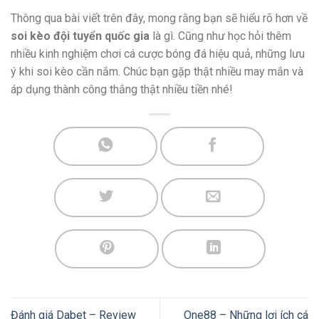
Thông qua bài viết trên đây, mong rằng bạn sẽ hiểu rõ hơn về
soi kèo đội tuyển quốc gia
là gì. Cũng như học hỏi thêm
nhiều kinh nghiệm chơi cá cược bóng đá hiệu quả, những lưu
ý khi soi kèo cần nắm. Chúc bạn gặp thật nhiều may mắn và
áp dụng thành công thắng thật nhiều tiền nhé!
Đánh giá Dabet – Review
One88 – Những lợi ích cá