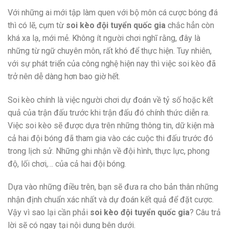
Với những ai mới tập làm quen với bộ môn cá cược bóng đá
thì có lẽ, cụm từ
soi kèo đội tuyển quốc gia
chắc hẳn còn
khá xa lạ, mới mẻ. Không ít người chơi nghĩ rằng, đây là
những từ ngữ chuyên môn, rất khó để thực hiện. Tuy nhiên,
với sự phát triển của công nghệ hiện nay thì việc soi kèo đã
trở nên dễ dàng hơn bao giờ hết.
Soi kèo chính là việc người chơi dự đoán về tỷ số hoặc kết
quả của trận đấu trước khi trận đấu đó chính thức diễn ra.
Việc soi kèo sẽ được dựa trên những thông tin, dữ kiện mà
cả hai đội bóng đã tham gia vào các cuộc thi đấu trước đó
trong lịch sử. Những ghi nhận về đội hình, thực lực, phong
độ, lối chơi,… của cả hai đội bóng.
Dựa vào những điều trên, bạn sẽ đưa ra cho bản thân những
nhận định chuẩn xác nhất và dự đoán kết quả để đặt cược.
Vậy vì sao lại cần phải
soi kèo đội tuyển quốc gia
? Câu trả
lời sẽ có ngay tại nội dung bên dưới.