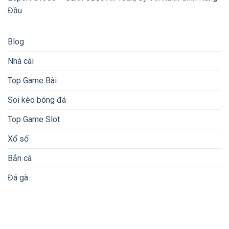
Đầu
Blog
Nhà cái
Top Game Bài
Soi kèo bóng đá
Top Game Slot
Xổ số
Bắn cá
Đá gà